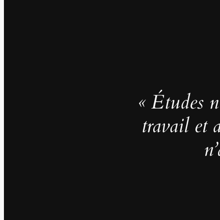
« Études no
travail et
n’