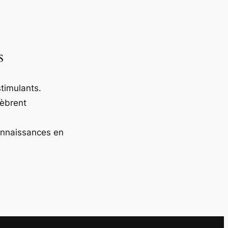
s
timulants.
lèbrent
onnaissances en