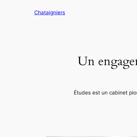
Aller
Chataigniers
au
contenu
Un engageme
Études est un cabinet pion