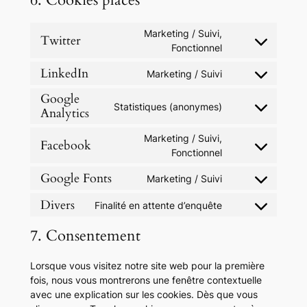
6. Cookies placés
Marketing / Suivi,
Twitter
Consent
Fonctionnel
to
LinkedIn
Marketing / Suivi
service
Consent
twitter
to
Google
Statistiques (anonymes)
service
Analytics
Consent
linkedin
to
Marketing / Suivi,
service
Facebook
Consent
Fonctionnel
google-
to
analytics
Google Fonts
Marketing / Suivi
service
Consent
facebook
to
Divers
Finalité en attente d’enquête
Consent
service
to
google-
7. Consentement
service
fonts
divers
Lorsque vous visitez notre site web pour la première
fois, nous vous montrerons une fenêtre contextuelle
avec une explication sur les cookies. Dès que vous