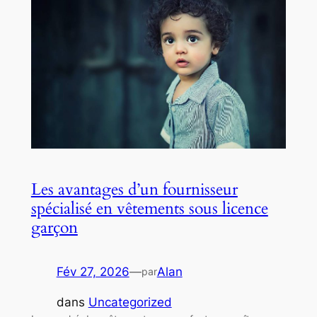
Les avantages d’un fournisseur
spécialisé en vêtements sous licence
garçon
Fév 27, 2026
—
Alan
par
dans
Uncategorized